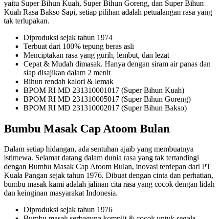
yaitu Super Bihun Kuah, Super Bihun Goreng, dan Super Bihun
Kuah Rasa Bakso Sapi, setiap pilihan adalah petualangan rasa yang
tak terlupakan.
Diproduksi sejak tahun 1974
Terbuat dari 100% tepung beras asli
Menciptakan rasa yang gurih, lembut, dan lezat
Cepat & Mudah dimasak. Hanya dengan siram air panas dan
siap disajikan dalam 2 menit
Bihun rendah kalori & lemak
BPOM RI MD 231310001017 (Super Bihun Kuah)
BPOM RI MD 231310005017 (Super Bihun Goreng)
BPOM RI MD 231310002017 (Super Bihun Bakso)
Bumbu Masak Cap Atoom Bulan
Dalam setiap hidangan, ada sentuhan ajaib yang membuatnya
istimewa. Selamat datang dalam dunia rasa yang tak tertandingi
dengan Bumbu Masak Cap Atoom Bulan, inovasi terdepan dari PT
Kuala Pangan sejak tahun 1976. Dibuat dengan cinta dan perhatian,
bumbu masak kami adalah jalinan cita rasa yang cocok dengan lidah
dan keinginan masyarakat Indonesia.
Diproduksi sejak tahun 1976
Bumbu masak serbaguna komplit & cocok untuk segala