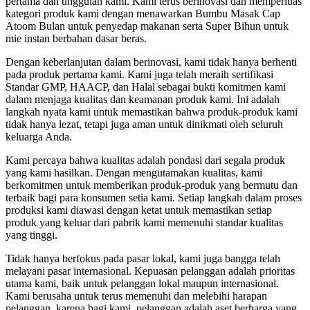
pertama dan unggulan kami. Kami terus berinovasi dan memperluas
kategori produk kami dengan menawarkan Bumbu Masak Cap
Atoom Bulan untuk penyedap makanan serta Super Bihun untuk
mie instan berbahan dasar beras.
Dengan keberlanjutan dalam berinovasi, kami tidak hanya berhenti
pada produk pertama kami. Kami juga telah meraih sertifikasi
Standar GMP, HAACP, dan Halal sebagai bukti komitmen kami
dalam menjaga kualitas dan keamanan produk kami. Ini adalah
langkah nyata kami untuk memastikan bahwa produk-produk kami
tidak hanya lezat, tetapi juga aman untuk dinikmati oleh seluruh
keluarga Anda.
Kami percaya bahwa kualitas adalah pondasi dari segala produk
yang kami hasilkan. Dengan mengutamakan kualitas, kami
berkomitmen untuk memberikan produk-produk yang bermutu dan
terbaik bagi para konsumen setia kami. Setiap langkah dalam proses
produksi kami diawasi dengan ketat untuk memastikan setiap
produk yang keluar dari pabrik kami memenuhi standar kualitas
yang tinggi.
Tidak hanya berfokus pada pasar lokal, kami juga bangga telah
melayani pasar internasional. Kepuasan pelanggan adalah prioritas
utama kami, baik untuk pelanggan lokal maupun internasional.
Kami berusaha untuk terus memenuhi dan melebihi harapan
pelanggan, karena bagi kami, pelanggan adalah aset berharga yang